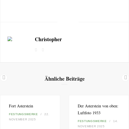
Christopher
F
I
a
n
c
s
e
t
b
a
Ähnliche Beiträge
o
g
o
r
k
a
m
Fort Asterstein
Der Asterstein von oben:
Luftfoto 1933
FESTUNGSWERKE
22.
NOVEMBER 2025
FESTUNGSWERKE
14.
NOVEMBER 2025